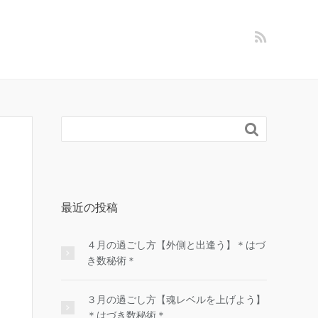

最近の投稿
４月の過ごし方【外側と出逢う】＊はづ
き数秘術＊
３月の過ごし方【魂レベルを上げよう】
＊はづき数秘術＊